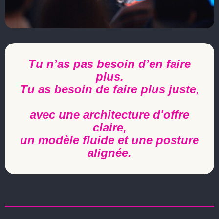
Tu n’as pas besoin d’en faire
plus.
Tu as besoin de faire plus juste,
avec une architecture d'offre
claire,
un modèle fluide et une posture
alignée.